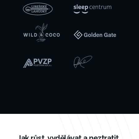
je
funkční
strategie
a
kvalitní
správa
klíčových
marketingový
kanálů.
Jak růst, vydělávat a neztratit