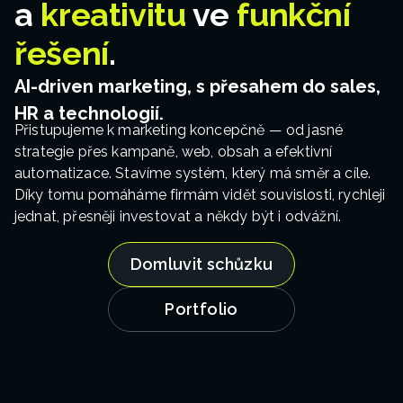
v
a
kreativitu
ve
funkční
době
řešení
.
inflace,
AI-driven marketing, s přesahem do sales,
zvyšující
HR a technologií.
Přistupujeme k marketing koncepčně — od jasné
se
strategie přes kampaně, web, obsah a efektivní
konkurence
automatizace. Stavíme systém, který má směr a cíle.
Díky tomu pomáháme firmám vidět souvislosti, rychleji
a
jednat, přesněji investovat a někdy být i odvážní.
příchodu
Domluvit schůzku
umělé
Portfolio
inteligence?
Řešení